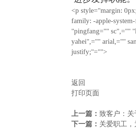
<p style="margin: 0px; 
family: -apple-system
"pingfang="" sc",="" "
yahei",="" arial,="" sa
justify;"="">
返回
打印页面
上一篇：
致客户：关
下一篇：
关爱职工，