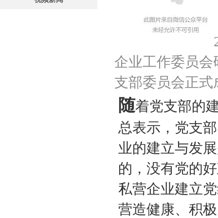
企业工作委员会
支部委员会正式
随
着党支部的
总表示，党支部
业的建立与发展
的，没有党的好
私营企业建立党
营造健康、积极