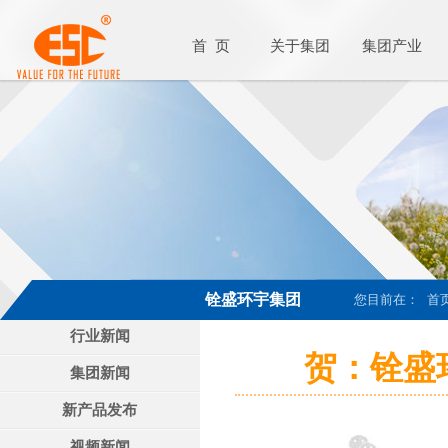
首 页
关于集团
集团产业
铨盛环宇集团
您目前在：
首
行业新闻
贺：铨盛
集团新闻
新产品发布
视频新闻