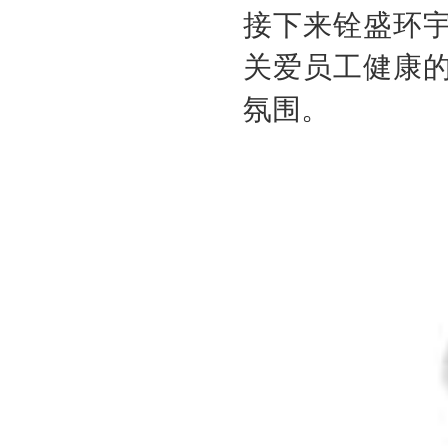
接下来铨盛环
关爱员工健康
氛围。