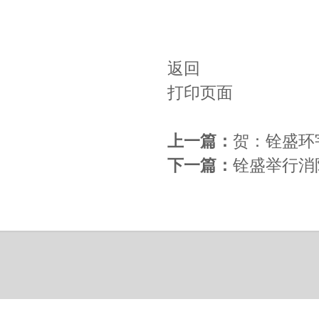
返回
打印页面
上一篇：
贺：铨盛环
下一篇：
铨盛举行消