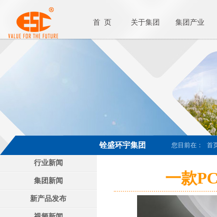
首 页
关于集团
集团产业
铨盛环宇集团
您目前在：
首
行业新闻
一款P
集团新闻
新产品发布
视频新闻