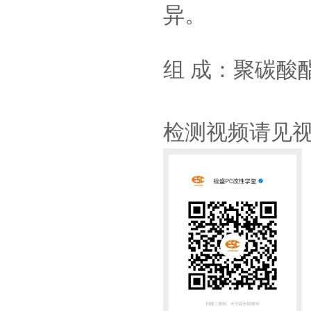
异。
组 成：聚碳酸
检测视频请见