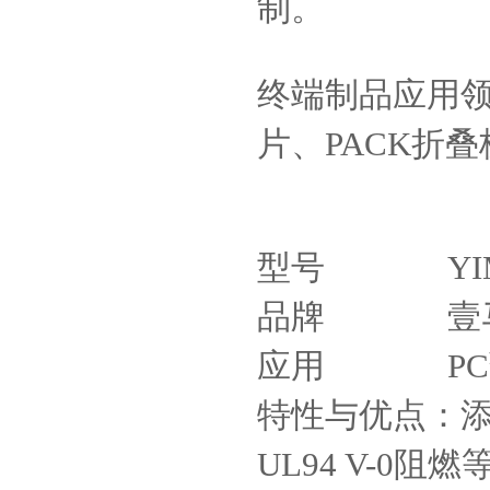
制。
终端制品应用
片、PACK折
型号 YIMA 
品牌 壹马耐
应用 PC薄
特性与优点：添加
UL94 V-0