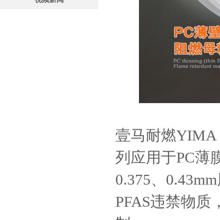
壹马耐燃YIMA 
列应用于PC薄
0.375、0.4
PFAS违禁物