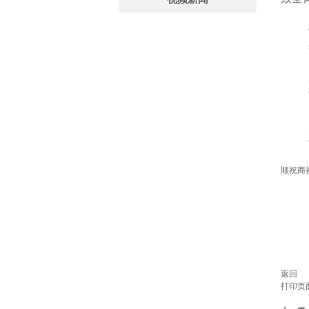
顺祝商
返回
打印页