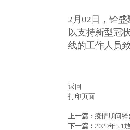
2月02日，铨盛
以支持新型冠
线的工作人员
返回
打印页面
上一篇：
疫情期间铨
下一篇：
2020年5.