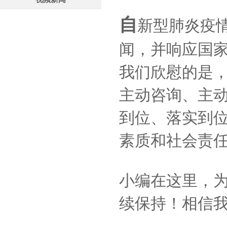
自
新型肺炎疫
闻，并响应国
我们欣慰的是
主动咨询、主
到位、落实到
素质和社会责
小编在这里，
续保持！相信