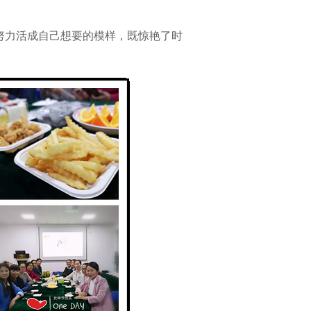
努力活成自己想要的模样，既惊艳了时