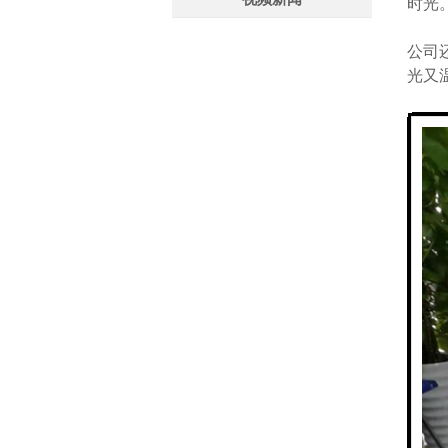
时光
公司
光又