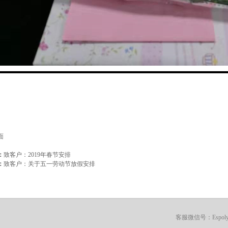
面
：
致客户：2019年春节安排
：
致客户：关于五一劳动节放假安排
客服微信号：Espoly