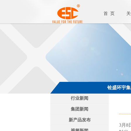
首 页
关
铨盛环宇集
行业新闻
集团新闻
新产品发布
3月
视频新闻