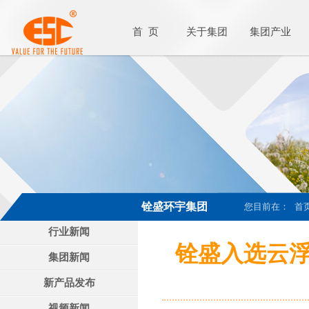
首 页
关于集团
集团产业
铨盛环宇集团
您目前在：
首
行业新闻
铨盛入选云浮
集团新闻
新产品发布
视频新闻