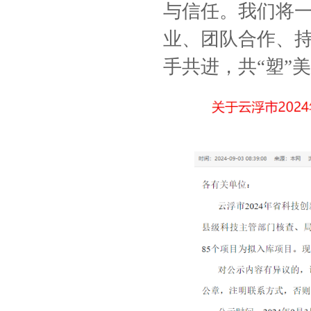
与信任。我们将一
业、团队合作、持
手共进，共“塑”