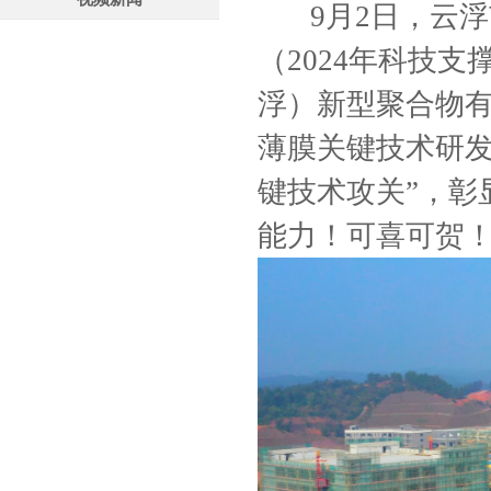
9月2日，云
（2024年科技
浮）新型聚合物有
薄膜关键技术研发
键技术攻关”，彰
能力！可喜可贺